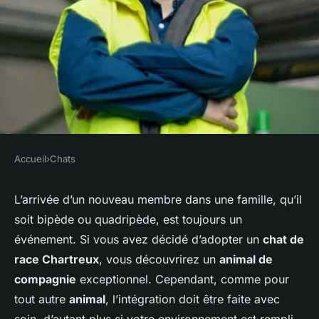
Accueil
›
Chats
CHATS
Comment intégrer un chat de
L’arrivée d’un nouveau membre dans une famille, qu’il
soit bipède ou quadripède, est toujours un
race Chartreux dans un
événement. Si vous avez décidé d’adopter un
chat de
environnement avec de
race Chartreux
, vous découvrirez un
animal de
nombreux appareils
compagnie
exceptionnel. Cependant, comme pour
électroniques?
tout autre
animal
, l’intégration doit être faite avec