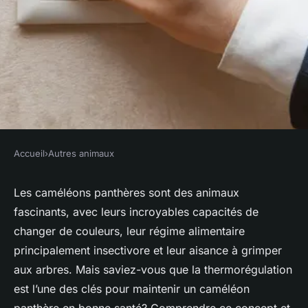
Accueil
›
Autres animaux
AUTRES ANIMAUX
Quelle est l'importance de la
Les caméléons panthères sont des animaux
fascinants, avec leurs incroyables capacités de
thermorégulation pour un
changer de couleurs, leur régime alimentaire
caméléon panthère et
principalement insectivore et leur aisance à grimper
comment l'optimiser?
aux arbres. Mais saviez-vous que la thermorégulation
est l’une des clés pour maintenir un caméléon
Valentin
•
4 avril 2024
•
7 min de lecture