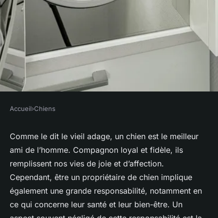
Accueil
›
Chiens
CHIENS
Quels sont les avantages de la
Comme le dit le vieil adage, un
chien
est le meilleur
ami de l’homme. Compagnon loyal et fidèle, ils
stérilisation chez les chiens ?
remplissent nos vies de joie et d’affection.
Cependant, être un propriétaire de chien implique
Valentin
•
1 avril 2024
•
5 min de lecture
également une grande responsabilité, notamment en
ce qui concerne leur
santé
et leur bien-être. Un