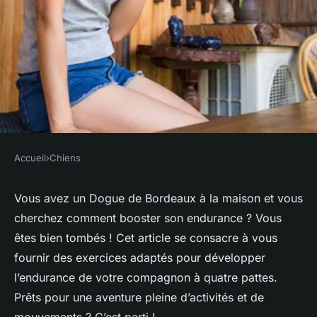
Accueil
›
Chiens
CHIENS
Quels sont les exercices
Vous avez un Dogue de Bordeaux à la maison et vous
cherchez comment booster son endurance ? Vous
adaptés pour renforcer
êtes bien tombés ! Cet article se consacre à vous
l'endurance d'un chien de race
fournir des exercices adaptés pour développer
Dogue de Bordeaux ?
l’endurance de votre compagnon à quatre pattes.
Prêts pour une aventure pleine d’activités et de
Valentin
•
4 avril 2024
•
5 min de lecture