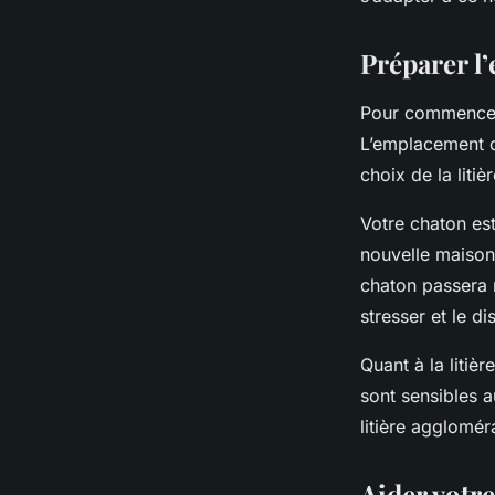
chatons?
Préparer l’
Valentin
•
4 avril 2024
•
6 min de lecture
Pour commencer,
L’emplacement du
choix de la litiè
Votre chaton est
nouvelle maison.
chaton passera r
stresser et le d
Quant à la litiè
sont sensibles a
litière agglomér
Aider votre