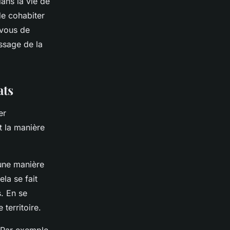
ans la vie de
de cohabiter
-vous de
issage de la
ats
er
t la manière
 une manière
la se fait
s. En se
 territoire.