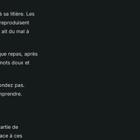
sa litière. Les
 reproduisent
 ait du mal à
que repas, après
 mots doux et
rondez pas.
omprendre.
artie de
face à ces