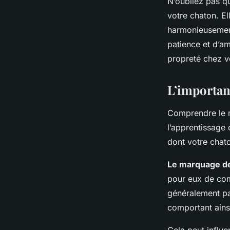
N’oubliez pas qu
votre chaton. El
harmonieusement
patience et d’am
propreté chez vo
L’importan
Comprendre le ma
l’apprentissage 
dont votre chaton
Le marquage de 
pour eux de comm
généralement par
comportant ainsi,