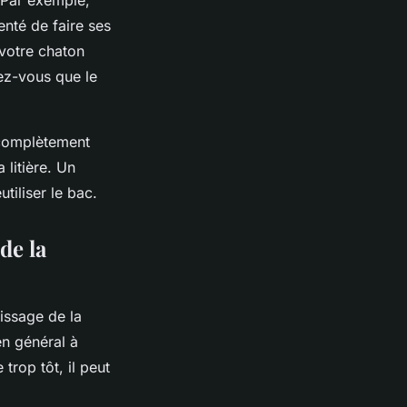
. Par exemple,
tenté de faire ses
e votre chaton
rez-vous que le
r complètement
 litière. Un
tiliser le bac.
de la
tissage de la
en général à
 trop tôt, il peut