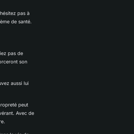
’hésitez pas à
blème de santé.
iez pas de
nforceront son
vez aussi lui
propreté peut
vérant. Avec de
re.