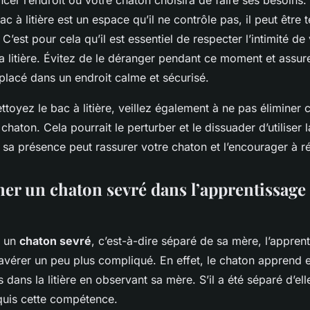
ncer l’endroit où votre chaton choisira de faire ses besoins
bac à litière est un espace qu’il ne contrôle pas, il peut être 
 C’est pour cela qu’il est essentiel de respecter l’intimité d
e sa litière. Évitez de le déranger pendant ce moment et assu
t placé dans un endroit calme et sécurisé.
toyez le bac à litière, veillez également à ne pas élimine
chaton. Cela pourrait le perturber et le dissuader d’utiliser la
sa présence peut rassurer votre chaton et l’encourager à réu
r un chaton sevré dans l’apprentissage 
z un
chaton sevré
, c’est-à-dire séparé de sa mère, l’appren
’avérer un peu plus compliqué. En effet, le chaton apprend 
 dans la litière en observant sa mère. S’il a été séparé d’elle
quis cette compétence.