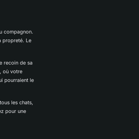
eau compagnon.
a propreté. Le
e recoin de sa
, où votre
i pourraient le
tous les chats,
tez pour une