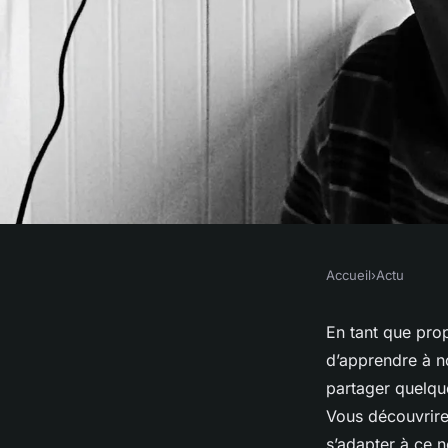
Accueil
›
Actu
ACTU
Quelles astuces pour
En tant que pro
d’apprendre à nos
l'apprentissage de l
partager quelque
Vous découvrirez
s’adapter à ce n